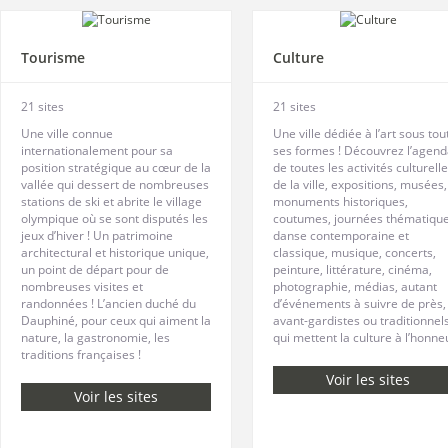
Tourisme
Culture
21 sites
21 sites
Une ville connue
Une ville dédiée à l’art sous tou
internationalement pour sa
ses formes ! Découvrez l’agen
position stratégique au cœur de la
de toutes les activités culturell
vallée qui dessert de nombreuses
de la ville, expositions, musées,
stations de ski et abrite le village
monuments historiques,
olympique où se sont disputés les
coutumes, journées thématique
jeux d’hiver ! Un patrimoine
danse contemporaine et
architectural et historique unique,
classique, musique, concerts,
un point de départ pour de
peinture, littérature, cinéma,
nombreuses visites et
photographie, médias, autant
randonnées ! L’ancien duché du
d’événements à suivre de près,
Dauphiné, pour ceux qui aiment la
avant-gardistes ou traditionnels
nature, la gastronomie, les
qui mettent la culture à l’honneu
traditions françaises !
Voir les sites
Voir les sites