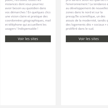
instances dont vous pourriez
l’environnement ! La tendance 
avoir besoin au quotidien dans
au développement de nouvelle
vos démarches ! En quelques clics
zones dans le nord et sur la
une vision claire et pratique des
presqu’île scientifique, un des
coordonnées géographiques, mail
atouts de la modernité, tandis 
et téléphone qui accueillent les
des logements dits « sociaux » 
usagers ! Indispensable !
proliféré dans le sud.
Voir les sites
Voir les sites