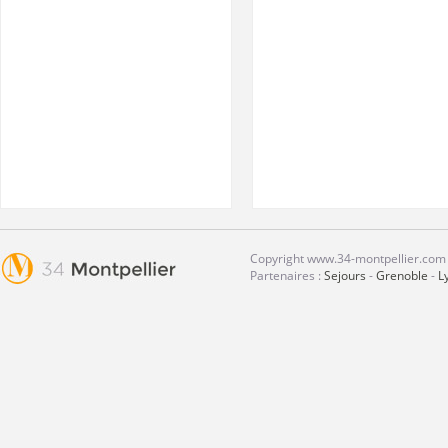
Copyright www.34-montpellier.com ©
Partenaires :
Sejours
-
Grenoble
-
L