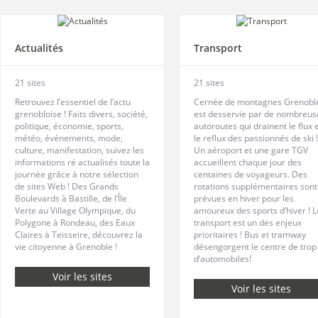
Actualités
Transport
21 sites
21 sites
Retrouvez l’essentiel de l’actu
Cernée de montagnes Grenobl
grenobloise ! Faits divers, société,
est desservie par de nombreus
politique, économie, sports,
autoroutes qui drainent le flux 
météo, événements, mode,
le reflux des passionnés de ski !
culture, manifestation, suivez les
Un aéroport et une gare TGV
informations ré actualisés toute la
accueillent chaque jour des
journée grâce à notre sélection
centaines de voyageurs. Des
de sites Web ! Des Grands
rotations supplémentaires sont
Boulevards à Bastille, de l’Île
prévues en hiver pour les
Verte au Village Olympique, du
amoureux des sports d’hiver ! L
Polygone à Rondeau, des Eaux
transport est un des enjeux
Claires à Teisseire, découvrez la
prioritaires ! Bus et tramway
vie citoyenne à Grenoble !
désengorgent le centre de trop
d’automobiles!
Voir les sites
Voir les sites